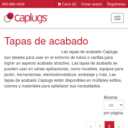
800-880-4539
Carro
(0)
Iniciar sesión
Registrarse
Camb
modo
de
Tapas de acabado
naveg
Las tapas de acabado Caplugs
son ideales para usar en el extremo de tubos o varillas para
lograr un aspecto acabado atractivo. Las tapas de acabado se
pueden usar en varias aplicaciones, como muebles, equipos para
jardín, herramientas, electrodomésticos, embalaje y más. Las
tapas de acabado Caplugs están disponibles en múltiples estilos,
colores y materiales para satisfacer sus necesidades.
Mostrar
por página
«
1
2
»