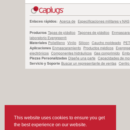
Enlaces rápidos:
Acerca de
Especificaciones militares y NAS
Productos
Tapas de plástico
Tapones de plástico
Enmascara
laboratorio Evergreen®
Materiales
Polietileno
Vinilo
Silicon
Caucho moldeado
PE
Aplicaciones
Enmascaramiento
Productos médicos
Evergree
electrónicos
Componentes hidráulicos
Gas comprimido
Emba
Piezas Personalizadas
Diseñe una parte
Capacidades de mo
Servicio y Soporte
Buscar un representante de ventas
Centro
This website uses cookies to ensure you get
the best experience on our website.