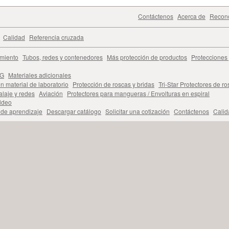
Contáctenos
Acerca de
Recono
Calidad
Referencia cruzada
miento
Tubos, redes y contenedores
Más protección de productos
Protecciones
TG
Materiales adicionales
n material de laboratorio
Protección de roscas y bridas
Tri-Star Protectores de r
laje y redes
Aviación
Protectores para mangueras / Envolturas en espiral
ldeo
 de aprendizaje
Descargar catálogo
Solicitar una cotización
Contáctenos
Calid