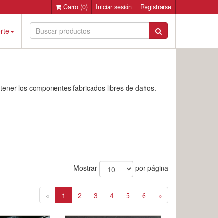
Carro
(0)
Iniciar sesión
Registrarse
rte
ntener los componentes fabricados libres de daños.
Mostrar
por página
«
1
2
3
4
5
6
»