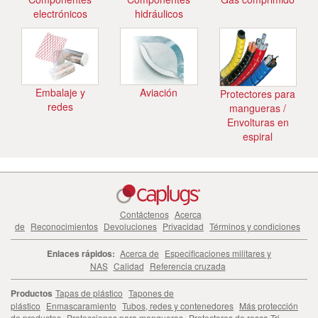
electrónicos
hidráulicos
Embalaje y
Aviación
Protectores para
redes
mangueras /
Envolturas en
espiral
Contáctenos
Acerca
de
Reconocimientos
Devoluciones
Privacidad
Términos y condiciones
Enlaces rápidos:
Acerca de
Especificaciones militares y
NAS
Calidad
Referencia cruzada
Productos
Tapas de plástico
Tapones de
plástico
Enmascaramiento
Tubos, redes y contenedores
Más protección
de productos
Protecciones para mangueras
Protectores de rosca Tri-