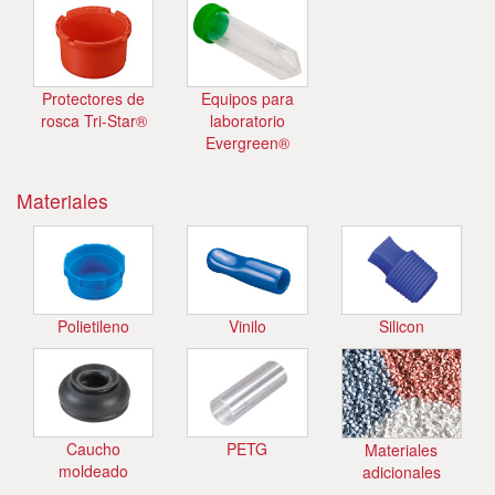
Protectores de
Equipos para
rosca Tri-Star®
laboratorio
Evergreen®
Materiales
Polietileno
Vinilo
Silicon
Caucho
PETG
Materiales
moldeado
adicionales