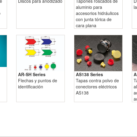
e
Discos para anodizado
Tapones roscados de
D
aluminio para
l
e
accesorios hidráulicos
con junta tórica de
cara plana
AR-SH Series
AS138 Series
A
Flechas y puntos de
Tapas contra polvo de
T
identificación
conectores eléctricos
a
AS138
a
a