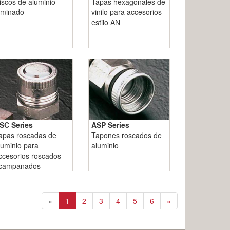
iscos de aluminio
Tapas hexagonales de
aminado
vinilo para accesorios
estilo AN
ASP Series
SC Series
Tapones roscados de
apas roscadas de
aluminio
luminio para
ccesorios roscados
campanados
«
1
2
3
4
5
6
»