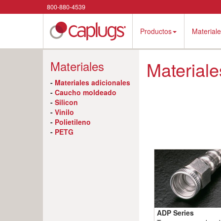
800-880-4539
Productos
Material
Materiale
Materiales
-
Materiales adicionales
-
Caucho moldeado
-
Silicon
-
Vinilo
-
Polietileno
-
PETG
ADP Series