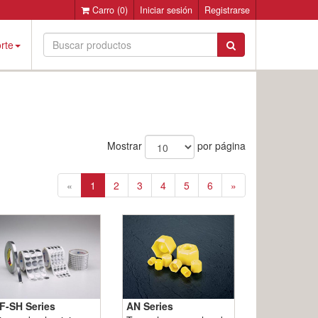
Carro
(0)
Iniciar sesión
Registrarse
rte
Mostrar
por página
«
1
2
3
4
5
6
»
F-SH Series
AN Series